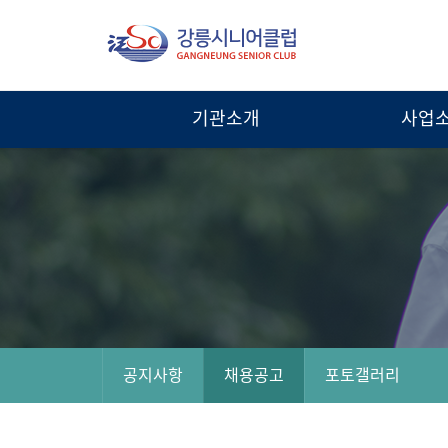
강
통
합
릉
검
시
색
기관소개
사업
열
니
기
어
클
럽
공지사항
채용공고
포토갤러리