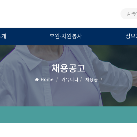
통
검
합
색
검
어
소개
후원·자원봉사
정보
색
채용공고
Home
커뮤니티
채용공고